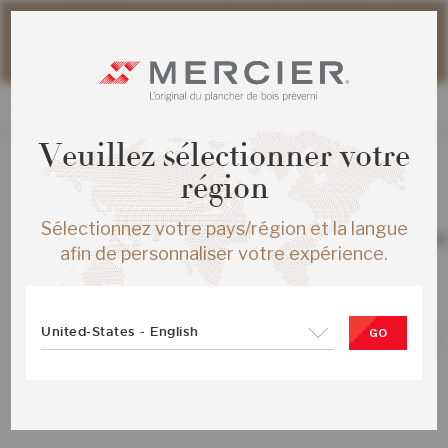
Veuillez noter que les délais d'expédition des commandes
web peuvent être légèrement prolongés pour la période
estivale.
Veuillez sélectionner votre
région
TOUS LES PRODUITS
Sélectionnez votre pays/région et la langue
CHENE ROUGE DISTINCTION ENG ½X
afin de personnaliser votre expérience.
BALANCE MAT
SKU :
ME-RODS15-BAM-SMP
United-States - English
GO