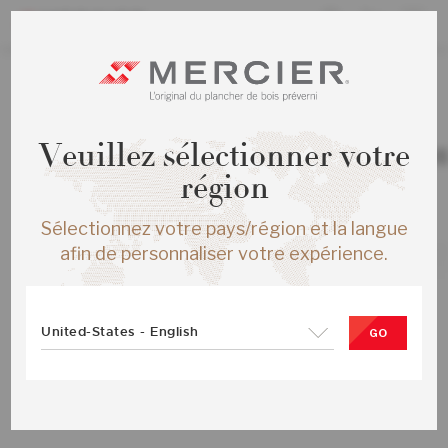
TOUS LES PRODUITS
Veuillez sélectionner votre
CHENE ROUGE AUTHENTIC ENG ¾X
TOAST BROWN MAT
région
SKU :
ME-ROAT3E-09M-SMP
Sélectionnez votre pays/région et la langue
afin de personnaliser votre expérience.
United-States - English
GO