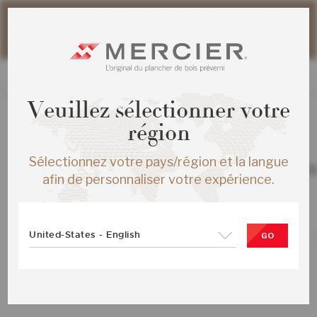
Veuillez noter que les délais d'expédition des commandes
web peuvent être légèrement prolongés pour la période
estivale.
Veuillez sélectionner votre
région
TOUS LES PRODUITS
/
ÉCHANTILLONS
Sélectionnez votre pays/région et la langue
CHENE ROUGE AUTHENTIC ENG ½X
afin de personnaliser votre expérience.
NATUREL SATIN
SKU :
ME-ROAT1F-00S-SMP
United-States - English
GO