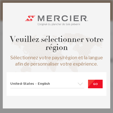
Veuillez noter que les délais d'expédition des commandes
web peuvent être légèrement prolongés pour la période
estivale.
Veuillez sélectionner votre
région
TOUS LES PRODUITS
/
ÉCHANTILLONS
Sélectionnez votre pays/région et la langue
CHENE ROUGE AUTHENTIC ENG ½X
afin de personnaliser votre expérience.
IVOOR MAT-BROSSE
SKU :
ME-ROAT1F-28B-SMP
United-States - English
GO