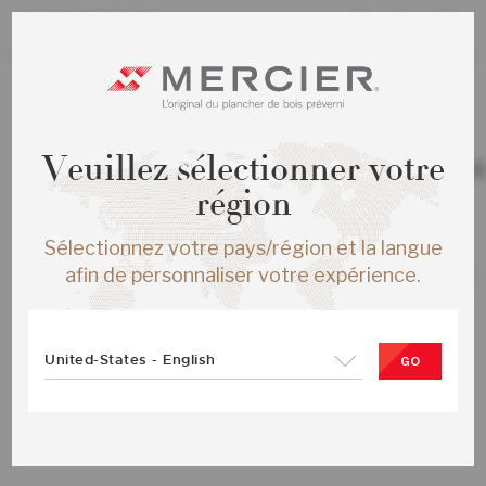
TOUS LES PRODUITS
/
ÉCHANTILLONS
Veuillez sélectionner votre
CHENE ROUGE AUTHENTIC ENG ½X
ARABICA SATIN
région
SKU :
ME-ROAT1F-02S-SMP
Sélectionnez votre pays/région et la langue
afin de personnaliser votre expérience.
United-States - English
GO