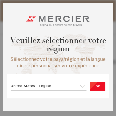
Veuillez noter que les délais d'expédition des commandes
web peuvent être légèrement prolongés pour la période
estivale.
Veuillez sélectionner votre
région
TOUS LES PRODUITS
/
ÉCHANTILLONS
Sélectionnez votre pays/région et la langue
CHENE ROUGE AUTHENTIC ENG ½X
afin de personnaliser votre expérience.
AMARETTO MAT
SKU :
ME-ROAT1F-15M-SMP
United-States - English
GO