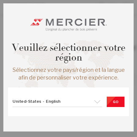
TOUS LES PRODUITS
/
ÉCHANTILLONS
Veuillez sélectionner votre
CHENE BLANC DISTINCTION ENG ½
SOLARIS MAT-BROSSE
région
SKU :
ME-WODS1M-BAB-SMP
Sélectionnez votre pays/région et la langue
afin de personnaliser votre expérience.
United-States - English
GO