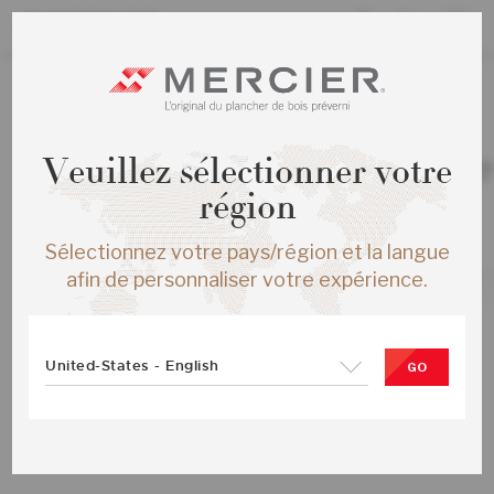
TOUS LES PRODUITS
/
ÉCHANTILLONS
Veuillez sélectionner votre
CHENE BLANC AUTHENTIC ENG ¾X
MADERA MAT
région
SKU :
ME-WOAT3K-MDM-SMP
Sélectionnez votre pays/région et la langue
afin de personnaliser votre expérience.
United-States - English
GO