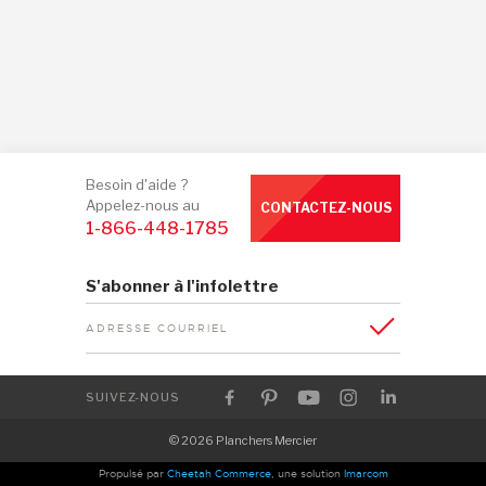
Besoin d'aide ?
Appelez-nous au
CONTACTEZ-NOUS
1-866-448-1785
S'abonner à l'infolettre
ADRESSE COURRIEL
SUIVEZ-NOUS
© 2026 Planchers Mercier
Propulsé par
Cheetah Commerce
, une solution
Imarcom