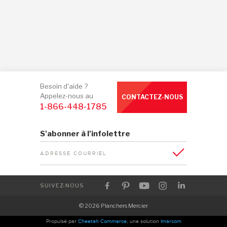
Besoin d'aide ?
Appelez-nous au
CONTACTEZ-NOUS
1-866-448-1785
S'abonner à l'infolettre
ADRESSE COURRIEL
SUIVEZ-NOUS
© 2026 Planchers Mercier
Propulsé par
Cheetah Commerce
, une solution
Imarcom