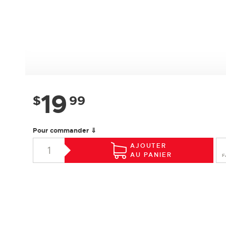
19
$
99
Pour commander ⇓
AJOUTER
AU PANIER
F