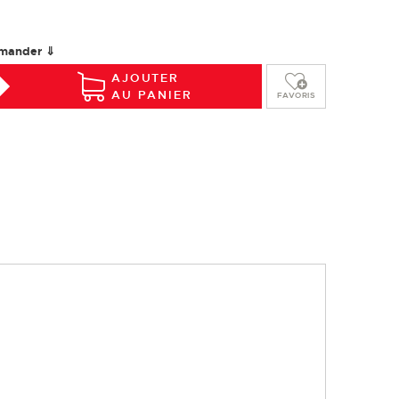
mander ⇓
AJOUTER
AU PANIER
FAVORIS