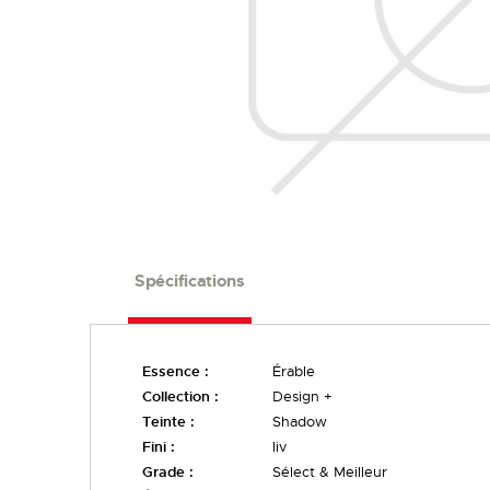
Spécifications
Essence :
Érable
Collection :
Design +
Teinte :
Shadow
Fini :
liv
Grade :
Sélect & Meilleur