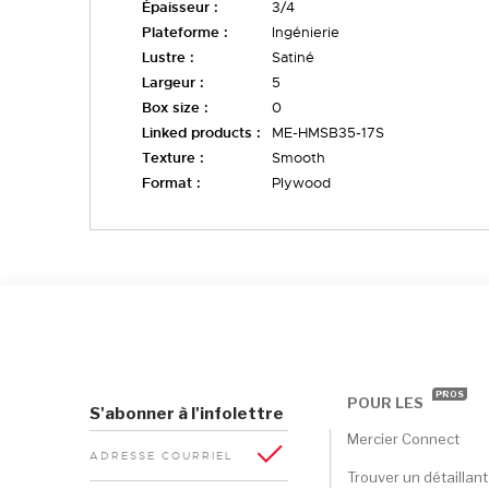
Épaisseur :
3/4
Plateforme :
Ingénierie
Lustre :
Satiné
Largeur :
5
Box size :
0
Linked products :
ME-HMSB35-17S
Texture :
Smooth
Format :
Plywood
PROS
POUR LES
S'abonner à l'infolettre
Mercier Connect
ADRESSE COURRIEL
Trouver un détaillant