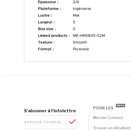
Épaisseur :
3/4
Plateforme :
Ingénierie
Lustre :
Mat
Largeur :
5
Box size :
0
Linked products :
ME-HMSB35-02M
Texture :
Smooth
Format :
Plywood
PROS
POUR LES
S'abonner à l'infolettre
Mercier Connect
ADRESSE COURRIEL
Trouver un détaillant