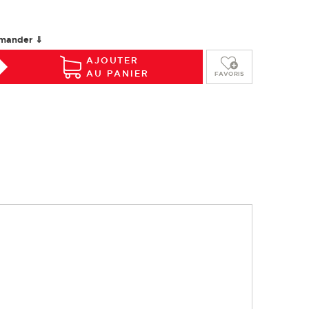
mander ⇓
AJOUTER
AU PANIER
FAVORIS