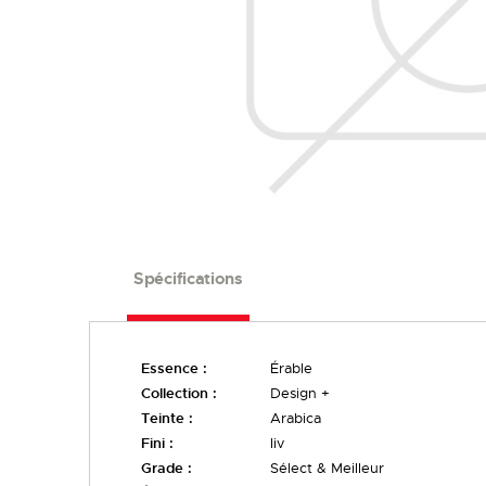
Spécifications
Essence :
Érable
Collection :
Design +
Teinte :
Arabica
Fini :
liv
Grade :
Sélect & Meilleur