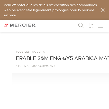
Veuillez noter que les délais d'expédition des commandes
web peuvent être légèrement prolongés pour la période
estivale.
TOUS LES PRODUITS
ERABLE S&M ENG ¾X5 ARABICA MA
SKU :
ME-HMSB35-02M-SMP