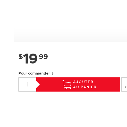
19
$
99
Pour commander ⇓
AJOUTER
AU PANIER
F