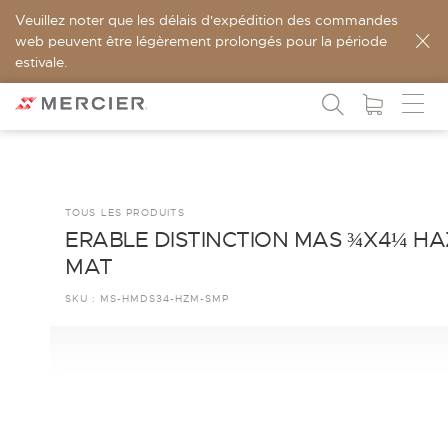
Veuillez noter que les délais d'expédition des commandes
web peuvent être légèrement prolongés pour la période
estivale.
TOUS LES PRODUITS
ERABLE DISTINCTION MAS ¾X4¼ HA
MAT
SKU :
MS-HMDS34-HZM-SMP