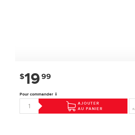
19
$
99
Pour commander ⇓
AJOUTER
AU PANIER
F