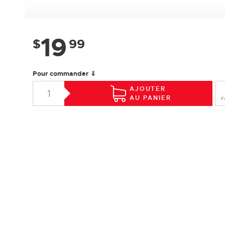
19
$
99
Pour commander ⇓
AJOUTER
AU PANIER
F
SPÉCIFICATIONS
Essence :
Érable
Collection :
Design +