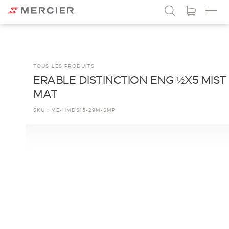
TOUS LES PRODUITS
ERABLE DISTINCTION ENG ½X5 MIST
MAT
SKU :
ME-HMDS15-29M-SMP