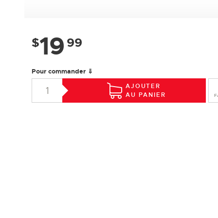
19
$
99
Pour commander ⇓
AJOUTER
AU PANIER
F
SPÉCIFICATIONS
Essence :
Érable
Collection :
Design +