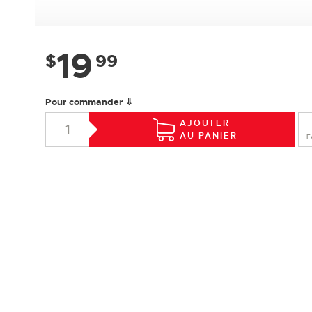
19
$
99
Pour commander ⇓
AJOUTER
AU PANIER
F
SPÉCIFICATIONS
Essence :
Érable
Collection :
Design +