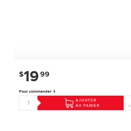
19
$
99
Pour commander ⇓
AJOUTER
AU PANIER
F