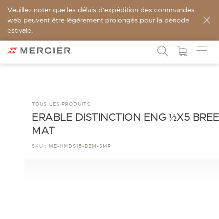
Veuillez noter que les délais d'expédition des commandes
web peuvent être légèrement prolongés pour la période
estivale.
TOUS LES PRODUITS
ERABLE DISTINCTION ENG ½X5 BRE
MAT
SKU :
ME-HMDS15-BEM-SMP