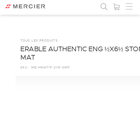
TOUS LES PRODUITS
ERABLE AUTHENTIC ENG ½X6½ STO
MAT
SKU :
ME-HMAT1F-21M-SMP