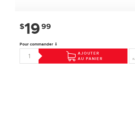
19
$
99
Pour commander ⇓
AJOUTER
AU PANIER
F
SPÉCIFICATIONS
Essence :
Érable
Collection :
Design +