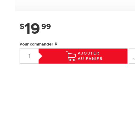
19
$
99
Pour commander ⇓
AJOUTER
AU PANIER
F
SPÉCIFICATIONS
Essence :
Érable
Collection :
Design +