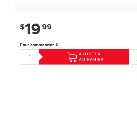
19
$
99
Pour commander ⇓
AJOUTER
AU PANIER
F
SPÉCIFICATIONS
Essence :
Érable
Collection :
Design +