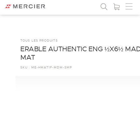
TOUS LES PRODUITS
ERABLE AUTHENTIC ENG ½X6½ MA
MAT
SKU :
ME-HMAT1F-MDM-SMP