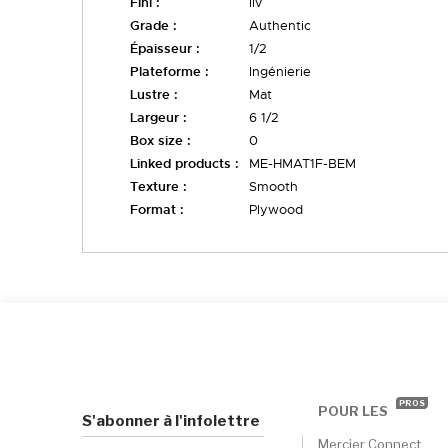
Fini :
liv
Grade :
Authentic
Épaisseur :
1/2
Plateforme :
Ingénierie
Lustre :
Mat
Largeur :
6 1/2
Box size :
0
Linked products :
ME-HMAT1F-BEM
Texture :
Smooth
Format :
Plywood
PROS
POUR LES
S'abonner à l'infolettre
Mercier Connect