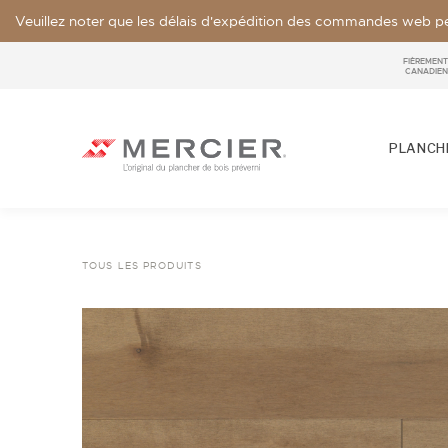
Veuillez noter que les délais d'expédition des commandes web pe
FIÈREMENT
CANADIEN
PLANCHE
TOUS LES PRODUITS
ESSENCES
LOOKS / GRADE
NOS COLLECTIONS
ÉCHANTILLON