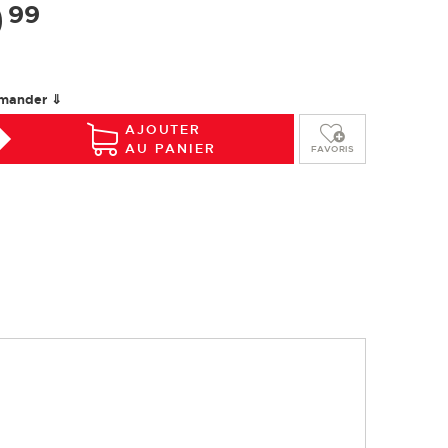
9
99
Installation
Entretien
Glossaire
mander ⇓
AJOUTER
AU PANIER
FAVORIS