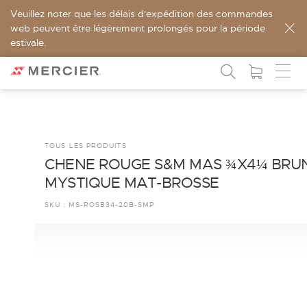
Veuillez noter que les délais d'expédition des commandes
web peuvent être légèrement prolongés pour la période
estivale.
TOUS LES PRODUITS
CHENE ROUGE S&M MAS ¾X4¼ BRU
MYSTIQUE MAT-BROSSE
SKU :
MS-ROSB34-20B-SMP