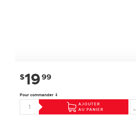
19
$
99
Pour commander ⇓
AJOUTER
AU PANIER
F