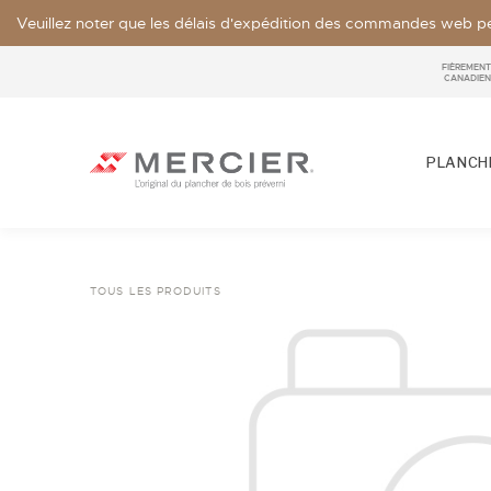
Veuillez noter que les délais d'expédition des commandes web pe
FIÈREMENT
CANADIEN
PLANCHE
TOUS LES PRODUITS
ESSENCES
LOOKS / GRADE
NOS COLLECTIONS
ÉCHANTILLON