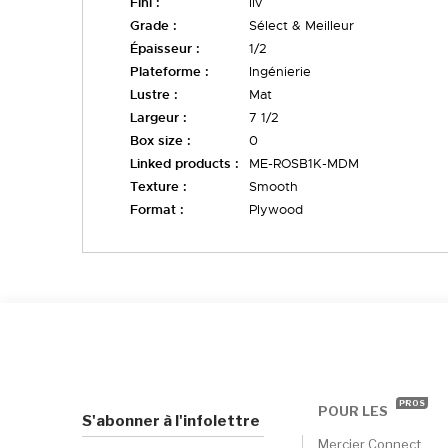
Fini :
liv
Grade :
Sélect & Meilleur
Épaisseur :
1/2
Plateforme :
Ingénierie
Lustre :
Mat
Largeur :
7 1/2
Box size :
0
Linked products :
ME-ROSB1K-MDM
Texture :
Smooth
Format :
Plywood
PROS
POUR LES
S'abonner à l'infolettre
Mercier Connect