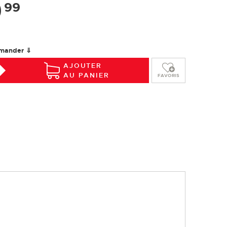
9
99
Installation
Entretien
Glossaire
mander ⇓
AJOUTER
AU PANIER
FAVORIS