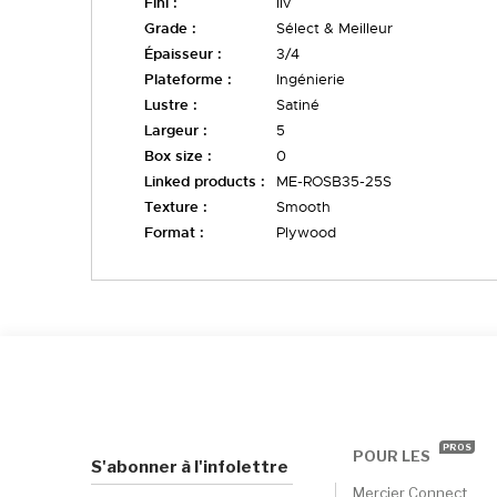
Fini :
liv
Grade :
Sélect & Meilleur
Épaisseur :
3/4
Plateforme :
Ingénierie
Lustre :
Satiné
Largeur :
5
Box size :
0
Linked products :
ME-ROSB35-25S
Texture :
Smooth
Format :
Plywood
PROS
POUR LES
S'abonner à l'infolettre
Mercier Connect