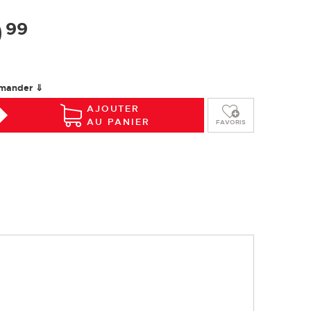
Installation
Entretien
Glossaire
9
99
mander ⇓
AJOUTER
AU PANIER
FAVORIS