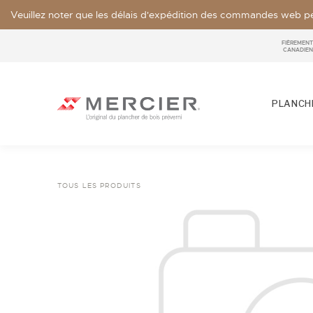
Veuillez noter que les délais d'expédition des commandes web pe
FIÈREMENT
CANADIEN
PLANCHE
TOUS LES PRODUITS
ESSENCES
LOOKS / GRADE
NOS COLLECTIONS
ÉCHANTILLON