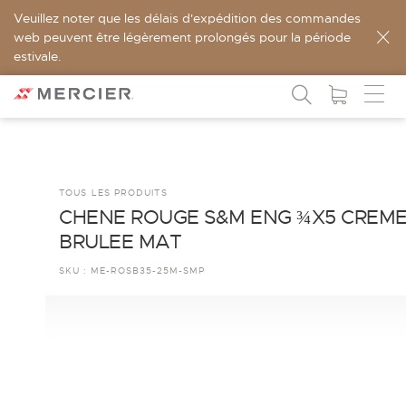
Veuillez noter que les délais d'expédition des commandes
web peuvent être légèrement prolongés pour la période
estivale.
TOUS LES PRODUITS
CHENE ROUGE S&M ENG ¾X5 CREM
BRULEE MAT
SKU :
ME-ROSB35-25M-SMP