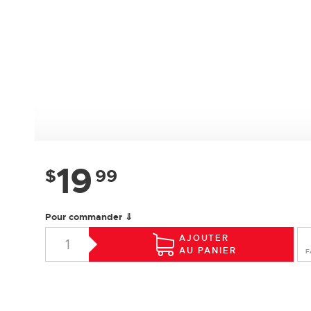
19
$
99
Pour commander ⇓
AJOUTER
AU PANIER
F