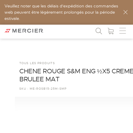
Veuillez noter que les délais d'expédition des commandes
web peuvent être légèrement prolongés pour la période
estivale.
TOUS LES PRODUITS
CHENE ROUGE S&M ENG ½X5 CREM
BRULEE MAT
SKU :
ME-ROSB15-25M-SMP