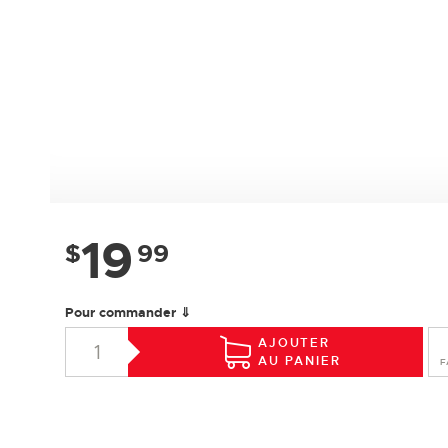
19
$
99
Pour commander ⇓
AJOUTER
AU PANIER
F