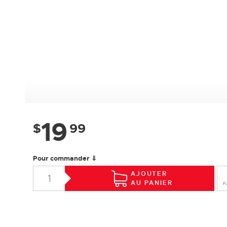
19
$
99
Pour commander ⇓
AJOUTER
AU PANIER
F