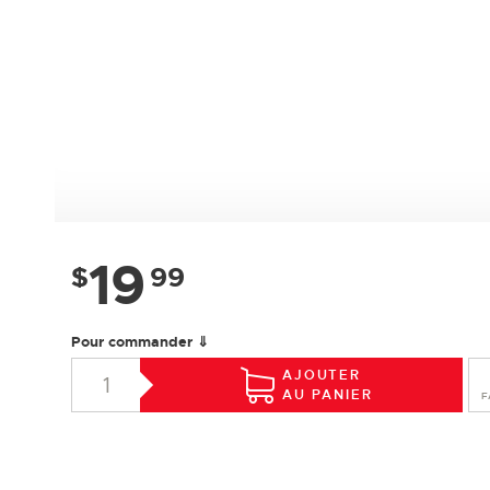
19
$
99
Pour commander ⇓
AJOUTER
AU PANIER
F