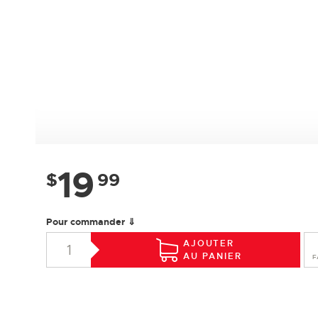
19
$
99
Pour commander ⇓
AJOUTER
AU PANIER
F