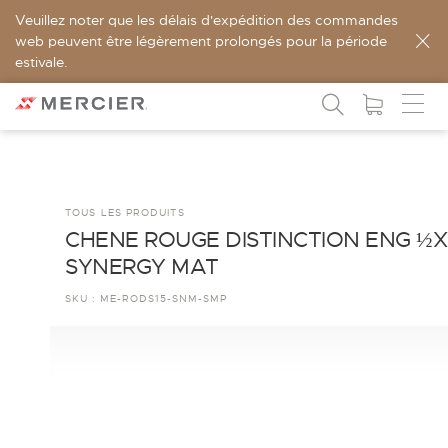
Veuillez noter que les délais d'expédition des commandes
web peuvent être légèrement prolongés pour la période
estivale.
TOUS LES PRODUITS
CHENE ROUGE DISTINCTION ENG ½X
SYNERGY MAT
SKU :
ME-RODS15-SNM-SMP