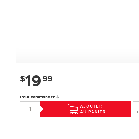
19
$
99
Pour commander ⇓
AJOUTER
AU PANIER
F