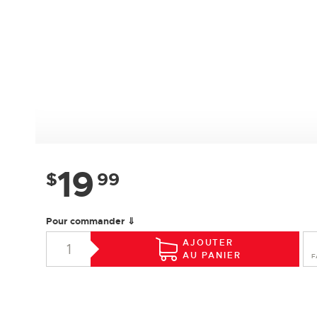
19
$
99
Pour commander ⇓
AJOUTER
AU PANIER
F