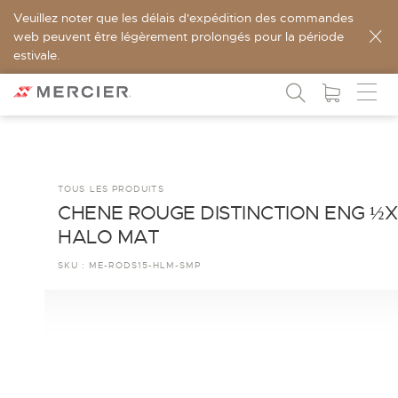
Veuillez noter que les délais d'expédition des commandes
web peuvent être légèrement prolongés pour la période
estivale.
TOUS LES PRODUITS
CHENE ROUGE DISTINCTION ENG ½X
HALO MAT
SKU :
ME-RODS15-HLM-SMP