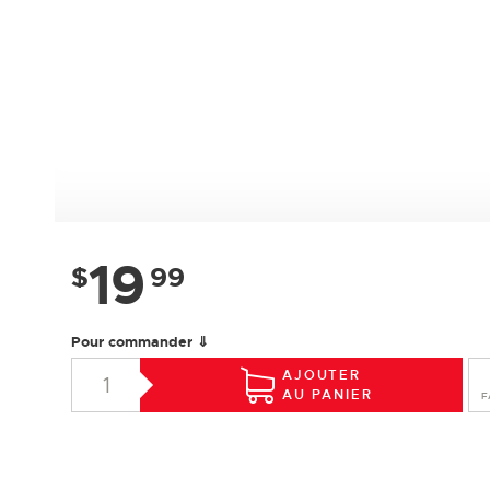
19
$
99
Pour commander ⇓
AJOUTER
AU PANIER
F