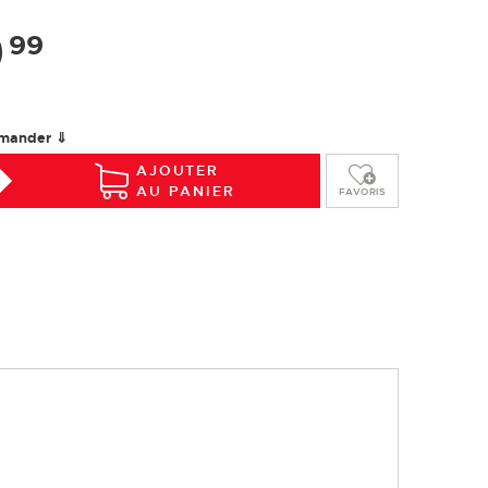
Installation
Entretien
Glossaire
9
99
mander ⇓
AJOUTER
AU PANIER
FAVORIS