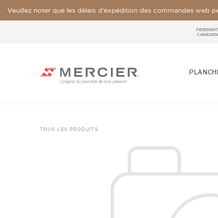
Veuillez noter que les délais d'expédition des commandes web pe
FIÈREMENT
CANADIEN
PLANCHE
TOUS LES PRODUITS
ESSENCES
LOOKS / GRADE
NOS COLLECTIONS
ÉCHANTILLON