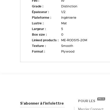
Fini :
liv
Grade :
Distinction
Épaisseur :
1/2
Plateforme :
Ingénierie
Lustre :
Mat
Largeur :
5
Box size :
0
Linked products :
ME-RODS15-20M
Texture :
Smooth
Format :
Plywood
PROS
POUR LES
S'abonner à l'infolettre
Mercier Connect