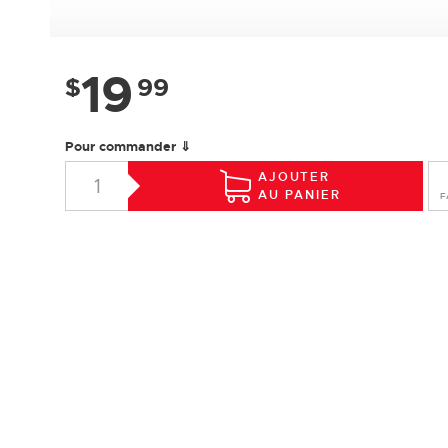
19
$
99
Pour commander ⇓
AJOUTER
AU PANIER
F
SPÉCIFICATIONS
Essence :
Chêne rouge
Collection :
Design +