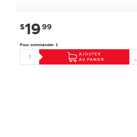
19
$
99
Pour commander ⇓
AJOUTER
AU PANIER
F
SPÉCIFICATIONS
Essence :
Chêne rouge
Collection :
Design +