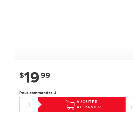
19
$
99
Pour commander ⇓
AJOUTER
AU PANIER
F