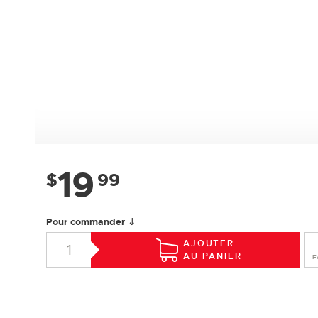
19
$
99
Pour commander ⇓
AJOUTER
AU PANIER
F