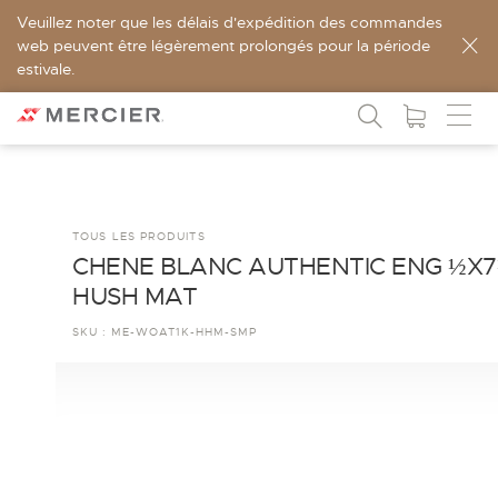
Veuillez noter que les délais d'expédition des commandes
web peuvent être légèrement prolongés pour la période
estivale.
TOUS LES PRODUITS
CHENE BLANC AUTHENTIC ENG ½X
HUSH MAT
SKU :
ME-WOAT1K-HHM-SMP