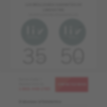
LES MEILLEURES GARANTIES DE
L'INDUSTRIE
EN APPLICATIONS RÉSIDENTIELLES
Besoin d'aide ?
Appelez-nous au
CONTACTEZ-NOUS
1-866-448-1785
S'abonner à l'infolettre