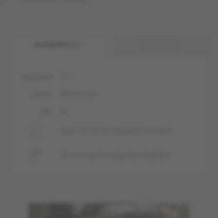
INGÉNIERIE 1/2 "
INGÉNIERIE 3/4 "
1/2 "
ÉPAISSEUR
Mat-brossé
LUSTRE
liv
FINI
Sous-sol, rez-de-chaussée et étages
Peut recouvrir un plancher chauffant