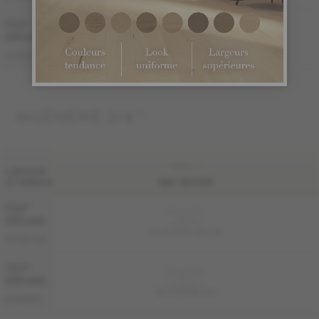
7 1/2 "
Échantillon
non
(191 mm)
disponible
ME-WOAT1M-29B
AUTHENTIC
INGÉNIERIE 3/4 "
FINI LIV
LARGEUR
ET GRADES
MAT-BROSSÉ
7 1/2 "
Échantillon
non
(191 mm)
disponible
ME-WODS3K-29B-STE
DISTINCTION
7 1/2 "
Échantillon
non
(191 mm)
disponible
ME-WOAT3M-29B
AUTHENTIC