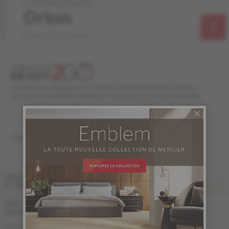
Chêne blanc
Orion
Collection Stellar
Les planchers marqués d'un icône de chronomètre sont en stock et
peuvent être expédiés rapidement. Informez-vous à votre détaillant.
INGÉNIERIE 1/2 "
FINI LIV
LARGEUR
ET GRADES
MAT-BROSSÉ
7 1/2 "
Échantillon
non
(191 mm)
disponible
ME-WODS1M-29B
DISTINCTION