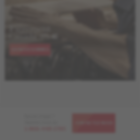
QUI NOUS SOMMES
Besoin d'aide ?
Appelez-nous au
CONTACTEZ-NOUS
1-866-448-1785