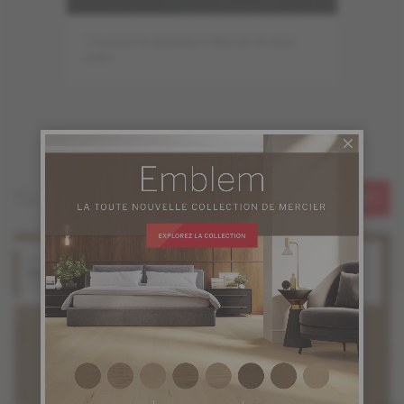
Trouvez le détaillant Mercier le plus
près.
Nouveautés 2026
VOIR TOUT
Érable
Chêne
Idol
Legend
Collection Emblem
Collection Emblem