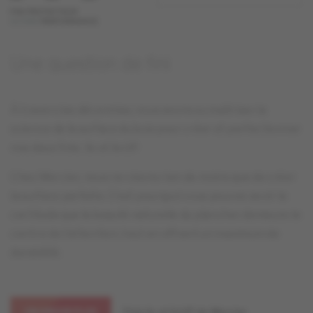
Une question de fini
À travers les décennies, nous avons su maîtriser la
science de la surface du bois pour créer et perfectionner
nos deux finis : liv et livUP.
Chez Mercier, nous ne visons rien de moins que de créer
la surface parfaite. C'est pourquoi vous pouvez avoir la
certitude que la beauté naturelle du plancher demeure le
centre de l'attention, tout en offrant un maximum de
durabilité.
Finis liv et livUP de Mercier
EN SAVOIR PLUS