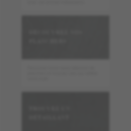
avec ces articles intéressants.
DÉCOUVREZ NOS
PLANCHERS
Parcourez notre vaste sélection de
planchers et trouvez celui qui reflète
votre style.
TROUVEZ UN
DÉTAILLANT