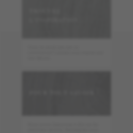
TROUVEZ
L'INSPIRATION
Vous ne savez pas par où
commencer? Laissez-vous inspirer par
nos décors.
POUR TOUT SAVOIR
Nous avons beaucoup à dire sur les
planchers de bois. Renseignez-vous