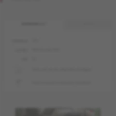
INGÉNIERIE 1/2 "
MASSIF
1/2 "
ÉPAISSEUR
PRO-brossé, PRO
LUSTRES
liv
FINI
Sous-sol, rez-de-chaussée et étages
Peut recouvrir un plancher chauffant