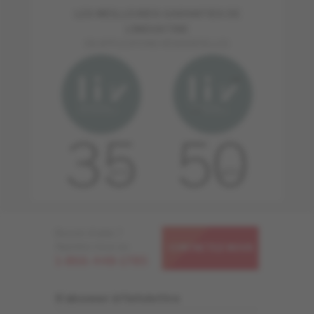
LES MEILLEURES GARANTIES DE
L'INDUSTRIE
EN APPLICATIONS RÉSIDENTIELLES
Besoin d'aide ?
Appelez-nous au
CONTACTEZ-NOUS
1-866-448-1785
S'abonner à l'infolettre