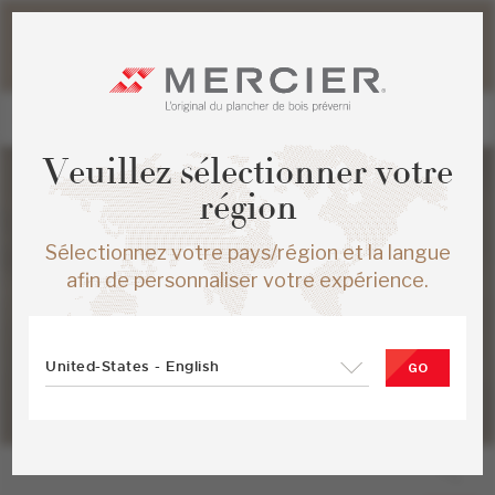
Veuillez noter que les délais d'expédition des commandes
web peuvent être légèrement prolongés pour la période
estivale.
Veuillez sélectionner votre
région
Sélectionnez votre pays/région et la langue
afin de personnaliser votre expérience.
United-States - English
GO