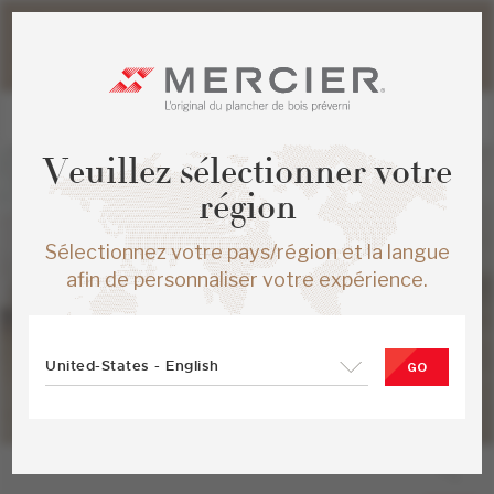
Veuillez noter que les délais d'expédition des commandes
web peuvent être légèrement prolongés pour la période
estivale.
Veuillez sélectionner votre
région
Sélectionnez votre pays/région et la langue
afin de personnaliser votre expérience.
United-States - English
GO