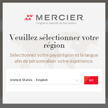
Veuillez noter que les délais d'expédition des commandes
web peuvent être légèrement prolongés pour la période
estivale.
Veuillez sélectionner votre
région
Sélectionnez votre pays/région et la langue
afin de personnaliser votre expérience.
United-States - English
GO