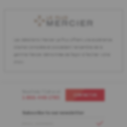
Les détaillants Mercier Le Plus offrent une expérience
d'achat complète et possèdent l'ensemble de la
gamme Mercier démontrée de façon à faciliter votre
choix.
Need help ? Call us at
CONTACT US
1-866-448-1785
Subscribe to our newsletter
EMAIL ADDRESS