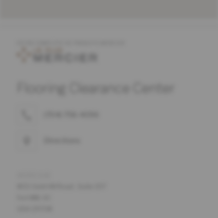
OFFRE COMPLÈTE DE PRODUITS MERCIER
Flooring Clearance Center
(704) 756-4096
Directions
ADRESSE
855 Gold Hill Road , Suite 107
Fort Mill, SC
USA 29708