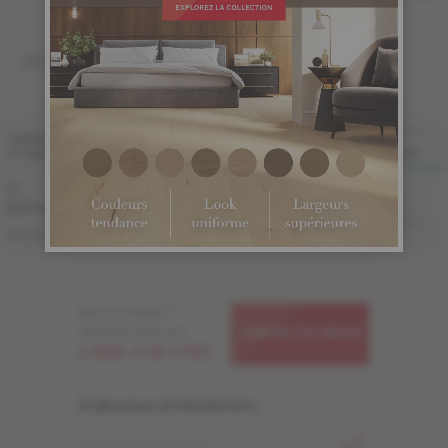
INGÉNIERIE 1/2 "
FINI LIV
FINI LIVUP
LARGEUR
ET GRADE
SATINÉ
MAT
MAT-BROSSÉ
LIVUP
5 "
Échantillon
Échantillon
Échantillon
Échantillon
non
non
non
non
(127 mm)
disponible
disponible
disponible
disponible
ME-ROHB15-21S
ME-ROHB15-21M
ME-ROHB15-21B
ME-ROHB15-21I
DISTINCTION
Besoin d'aide ?
Appelez-nous au
CONTACTEZ-NOUS
1-866-448-1785
S'abonner à l'infolettre
ADRESSE COURRIEL