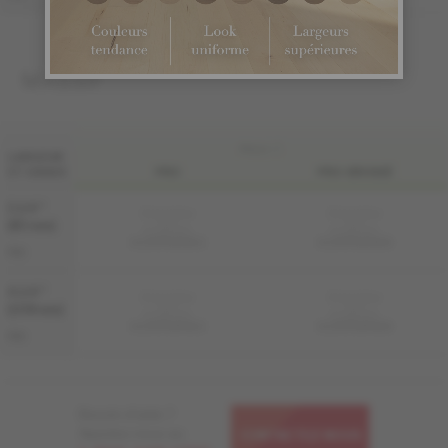
MASSIF
FINI LIV
LARGEUR
ET GRADE
PRO
PRO-BROSSÉ
3 1/4 "
Échantillon
Échantillon
non
non
(83 mm)
disponible
disponible
KS-ROPG33-80S
KS-ROPG33-80B
PRO
4 1/4 "
Échantillon
Échantillon
non
non
(108 mm)
disponible
disponible
KS-ROPG34-80S
KS-ROPG34-80B
PRO
Besoin d'aide ?
Appelez-nous au
CONTACTEZ-NOUS