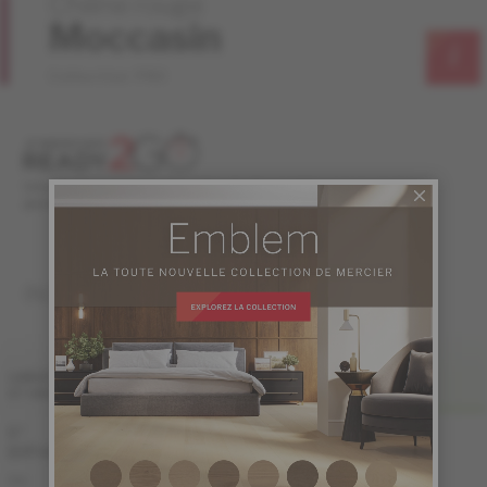
Chêne rouge
Moccasin
Collection PRO
Les planchers marqués d'un icône de chronomètre sont en stock et
peuvent être expédiés rapidement. Informez-vous à votre détaillant.
INGÉNIERIE 1/2 "
FINI LIV
LARGEUR
ET GRADE
PRO
PRO-BROSSÉ
5 "
Échantillon
Échantillon
non
non
(127 mm)
disponible
disponible
KE-ROPG15-80S
KE-ROPG15-80B
PRO