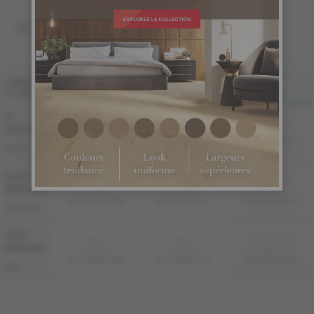
INGÉNIERIE 3/4 "
FINI LIV
FINI LIVUP
LARGEUR
ET GRADES
MAT
MAT-BROSSÉ
LIVUP
5 "
Échantillon
Échantillon
Échantillon
non
non
non
(127 mm)
disponible
disponible
disponible
ME-RODS35-BEM
ME-RODS35-BEB
ME-RODS35-BEI
DISTINCTION
6 1/2 "
Échantillon
Échantillon
Échantillon
non
non
non
(165 mm)
disponible
disponible
disponible
ME-ROAT3E-BEM
ME-ROAT3E-BEB
ME-ROAT3E-BEI
AUTHENTIC
7 1/2 "
Échantillon
Échantillon
Échantillon
non
non
non
(191 mm)
disponible
disponible
disponible
ME-ROSB3K-BEM
ME-ROSB3K-BEB
ME-ROSB3K-BEI
S&M