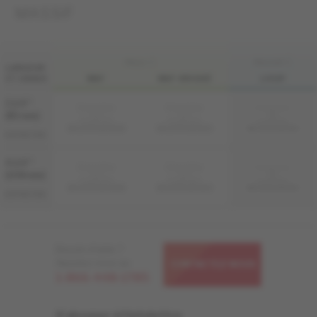
MASSIF
FINI LIV
FINI LIVUP
LARGEUR
ET GRADE
MAT
MAT-BROSSÉ
LIVUP
3 1/4 "
Échantillon
Échantillon
Échantillon
non
non
non
(83 mm)
disponible
disponible
disponible
MS-RODS33-BEM
MS-RODS33-BEB
MS-RODS33-BEI
DISTINCTION
4 1/4 "
Échantillon
Échantillon
Échantillon
non
non
non
(108 mm)
disponible
disponible
disponible
MS-RODS34-BEM
MS-RODS34-BEB
MS-RODS34-BEI
DISTINCTION
Besoin d'aide ?
Appelez-nous au
CONTACTEZ-NOUS
1-866-448-1785
S'abonner à l'infolettre