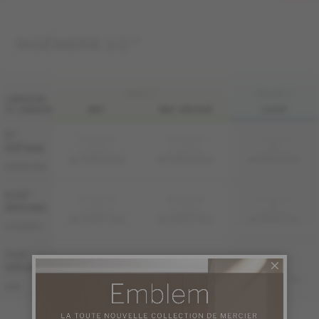
INGÉNIERIE 1/2 "
FINI LIV
FINI LIVUP
LARGEUR
ET GRADES
MAT
MAT-BROSSÉ
LIVUP
5 "
Échantillon
Échantillon
Échantillon
non
non
non
(127 mm)
disponible
disponible
disponible
ME-RODS15-BEM
ME-RODS15-BEB
ME-RODS15-BEI
DISTINCTION
6 1/2 "
Échantillon
Échantillon
Échantillon
non
non
non
(165 mm)
disponible
disponible
disponible
ME-ROAT1F-BEM
ME-ROAT1F-BEB
ME-ROAT1F-BEI
AUTHENTIC
7 1/2 "
Échantillon
Échantillon
Échantillon
non
non
non
(191 mm)
disponible
disponible
disponible
ME-ROSB1K-BEM
ME-ROSB1K-BEB
ME-ROSB1K-BEI
S&M